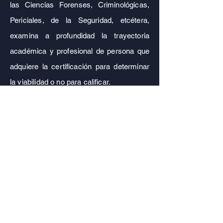
las Ciencias Forenses, Criminológicas,
Periciales, de la Seguridad, etcétera,
examina a profundidad la trayectoria
académica y profesional de persona que
adquiere la certificación para determinar
la viabilidad o no para calificar.
El profesional que obtenga una
certificación a través del modelo de
experiencia profesional en el Colegio
Mexicano de Ciencias Forenses A.C.
ha
demostrado tener las capacitades,
conocimientos, habilidades que la
capacitación, estudio, esfuerzo, y
especialmente, la experiencia misma,