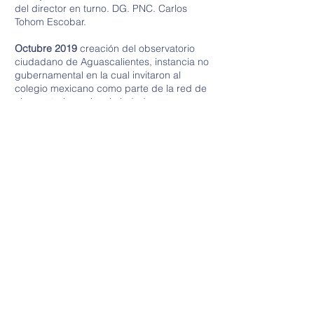
del director en turno. DG. PNC. Carlos
Tohom Escobar.
Octubre 2019
creación del observatorio
ciudadano de Aguascalientes, instancia no
gubernamental en la cual invitaron al
colegio mexicano como parte de la red de
observatorio nacional ciudadano, para
publicar índices delincuenciales del
estado de Aguascalientes, durante el
primer año recibimos del ONC. Recursos
económicos de operación para la
implementación del observatorio
ciudadano Aguascalientes.
2019
.- ocupamos un sitio en el comité de
selección de comisionados anticorrupción
para el gobierno del estado de
Aguascalientes, este cargo es de índole
curricular participativo, ya que no
recibimos sueldo por las funciones que se
realizan. Su duración es de tres años.