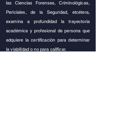
las Ciencias Forenses, Criminológicas,
Periciales, de la Seguridad, etcétera,
examina a profundidad la trayectoria
académica y profesional de persona que
adquiere la certificación para determinar
la viabilidad o no para calificar.
El profesional que obtenga una
certificación a través del modelo de
experiencia profesional en el Colegio
Mexicano de Ciencias Forenses A.C.
ha
demostrado tener las capacitades,
conocimientos, habilidades que la
capacitación, estudio, esfuerzo, y
especialmente, la experiencia misma,