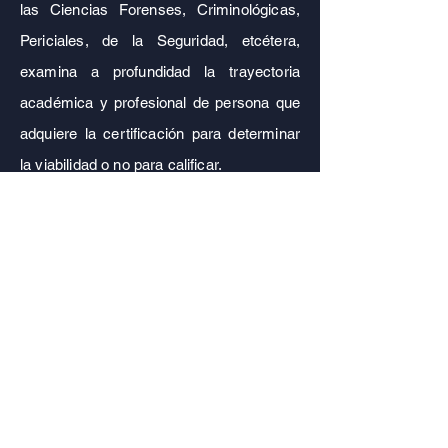
las Ciencias Forenses, Criminológicas,
Periciales, de la Seguridad, etcétera,
examina a profundidad la trayectoria
académica y profesional de persona que
adquiere la certificación para determinar
la viabilidad o no para calificar.
El profesional que obtenga una
certificación a través del modelo de
experiencia profesional en el Colegio
Mexicano de Ciencias Forenses A.C.
ha
demostrado tener las capacitades,
conocimientos, habilidades que la
capacitación, estudio, esfuerzo, y
especialmente, la experiencia misma,