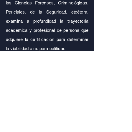
las Ciencias Forenses, Criminológicas,
Periciales, de la Seguridad, etcétera,
examina a profundidad la trayectoria
académica y profesional de persona que
adquiere la certificación para determinar
la viabilidad o no para calificar.
El profesional que obtenga una
certificación a través del modelo de
experiencia profesional en el Colegio
Mexicano de Ciencias Forenses A.C.
ha
demostrado tener las capacitades,
conocimientos, habilidades que la
capacitación, estudio, esfuerzo, y
especialmente, la experiencia misma,