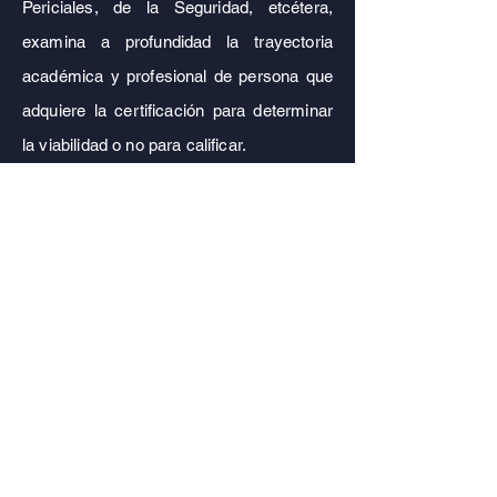
Periciales, de la Seguridad, etcétera,
examina a profundidad la trayectoria
académica y profesional de persona que
adquiere la certificación para determinar
la viabilidad o no para calificar.
El profesional que obtenga una
certificación a través del modelo de
experiencia profesional en el Colegio
Mexicano de Ciencias Forenses A.C.
ha
demostrado tener las capacitades,
conocimientos, habilidades que la
capacitación, estudio, esfuerzo, y
especialmente, la experiencia misma,
generan.