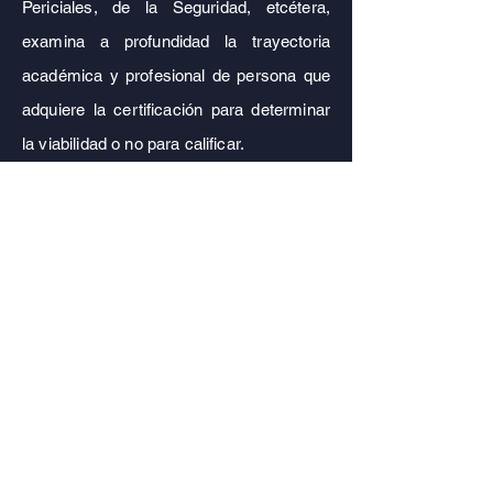
Periciales, de la Seguridad, etcétera,
examina a profundidad la trayectoria
académica y profesional de persona que
adquiere la certificación para determinar
la viabilidad o no para calificar.
El profesional que obtenga una
certificación a través del modelo de
experiencia profesional en el Colegio
Mexicano de Ciencias Forenses A.C.
ha
demostrado tener las capacitades,
conocimientos, habilidades que la
capacitación, estudio, esfuerzo, y
especialmente, la experiencia misma,
generan.