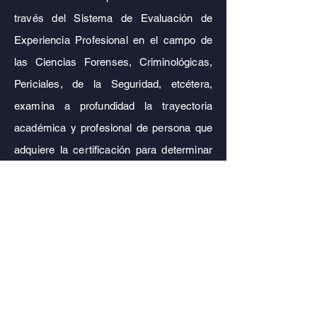
través del Sistema de Evaluación de
Experiencia Profesional en el campo de
las Ciencias Forenses, Criminológicas,
Periciales, de la Seguridad, etcétera,
examina a profundidad la trayectoria
académica y profesional de persona que
adquiere la certificación para determinar
la viabilidad o no para calificar.
El profesional que obtenga una
certificación a través del modelo de
experiencia profesional en el Colegio
Mexicano de Ciencias Forenses A.C.
ha
demostrado tener las capacitades,