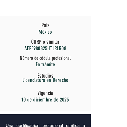
WHATSAPP
449 353 06 98
País
México
CURP o similar
AEPF980825HTLRLR08
Número de cédula profesional
En trámite
Estudios
Licenciatura en Derecho
Vigencia
10 de diciembre de 2025
Una certificación profesional emitida a