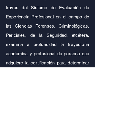
través del Sistema de Evaluación de
Experiencia Profesional en el campo de
las Ciencias Forenses, Criminológicas,
Periciales, de la Seguridad, etcétera,
examina a profundidad la trayectoria
académica y profesional de persona que
adquiere la certificación para determinar
la viabilidad o no para calificar.
El profesional que obtenga una
certificación a través del modelo de
experiencia profesional en el Colegio
Mexicano de Ciencias Forenses A.C.
ha
demostrado tener las capacitades,