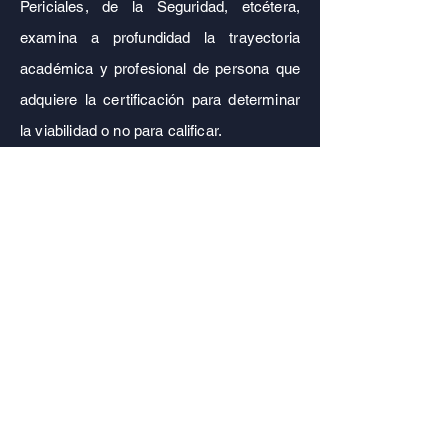
Periciales, de la Seguridad, etcétera,
examina a profundidad la trayectoria
académica y profesional de persona que
adquiere la certificación para determinar
la viabilidad o no para calificar.
El profesional que obtenga una
certificación a través del modelo de
experiencia profesional en el Colegio
Mexicano de Ciencias Forenses A.C.
ha
demostrado tener las capacitades,
conocimientos, habilidades que la
capacitación, estudio, esfuerzo, y
especialmente, la experiencia misma,
generan.