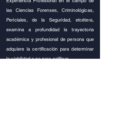
Experiencia Profesional en el campo de
las Ciencias Forenses, Criminológicas,
Periciales, de la Seguridad, etcétera,
examina a profundidad la trayectoria
académica y profesional de persona que
adquiere la certificación para determinar
la viabilidad o no para calificar.
El profesional que obtenga una
certificación a través del modelo de
experiencia profesional en el Colegio
Mexicano de Ciencias Forenses A.C.
ha
demostrado tener las capacitades,
conocimientos, habilidades que la
capacitación, estudio, esfuerzo, y