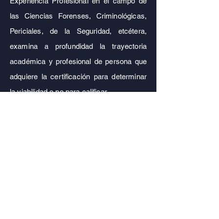
Experiencia Profesional en el campo de
las Ciencias Forenses, Criminológicas,
Periciales, de la Seguridad, etcétera,
examina a profundidad la trayectoria
académica y profesional de persona que
adquiere la certificación para determinar
la viabilidad o no para calificar.
El profesional que obtenga una
certificación a través del modelo de
experiencia profesional en el Colegio
Mexicano de Ciencias Forenses A.C.
ha
demostrado tener las capacitades,
conocimientos, habilidades que la
capacitación, estudio, esfuerzo, y