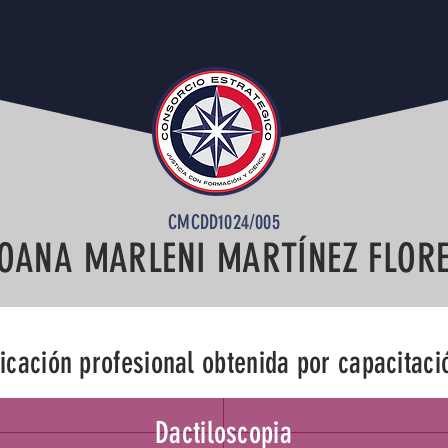
CMCDD1024/005
TALL TITLE
OANA MARLENI MARTÍNEZ FLOR
TALL TITLE
ficación profesional obtenida por capacitaci
Dactiloscopia