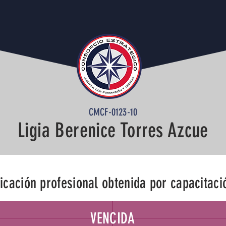
CMCF-0123-10
TALL TITLE
Ligia Berenice Torres Azcue
TALL TITLE
ficación profesional obtenida por capacitaci
VENCIDA