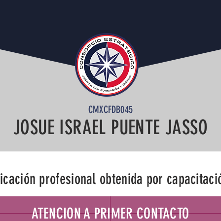
CMXCFDB045
TALL TITLE
JOSUE ISRAEL PUENTE JASSO
TALL TITLE
ficación profesional obtenida por capacitaci
ATENCION A PRIMER CONTACTO