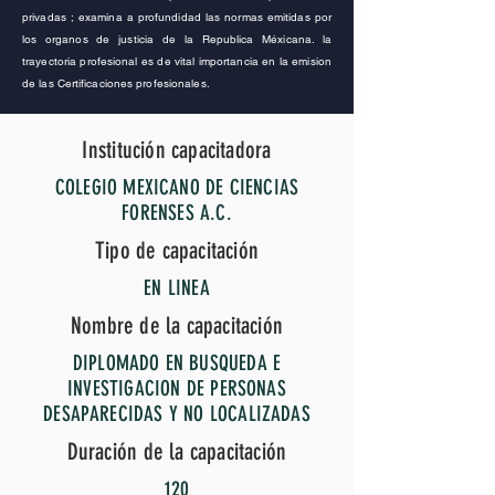
privadas ; examina a profundidad las normas emitidas por
los organos de justicia de la Republica Méxicana. la
trayectoria profesional es de vital importancia en la emision
de las Certificaciones profesionales.
Institución capacitadora
COLEGIO MEXICANO DE CIENCIAS
FORENSES A.C.
Tipo de capacitación
EN LINEA
Nombre de la capacitación
DIPLOMADO EN BUSQUEDA E
INVESTIGACION DE PERSONAS
DESAPARECIDAS Y NO LOCALIZADAS
Duración de la capacitación
120