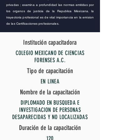
privadas ; examina a profundidad las normas emitidas por
los organos de justicia de la Republica Méxicana. la
trayectoria profesional es de vital importancia en la emision
de las Certificaciones profesionales.
Institución capacitadora
COLEGIO MEXICANO DE CIENCIAS
FORENSES A.C.
Tipo de capacitación
EN LINEA
Nombre de la capacitación
DIPLOMADO EN BUSQUEDA E
INVESTIGACION DE PERSONAS
DESAPARECIDAS Y NO LOCALIZADAS
Duración de la capacitación
120