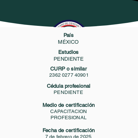
 Profesionales
Certificate
Servicios GEO
Biblioteca Vi
CMCFDPF251101
País
OS ROBERTO TOHOM ES
MÉXICO
Estudios
Compartir
PENDIENTE
Área de certificación profesional
CURP o similar
2362 0277 40901
Cédula profesional
ve Master in Government Auditing and Public
PENDIENTE
Management
Medio de certificación
CAPACITACION
PROFESIONAL
Fecha de certificación
7 de febrero de 2025