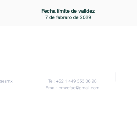
Fecha límite de validez
7 de febrero de 2029
Contacto
nsesmx
Tel: +52 1 449 353 06 98
Email:
cmxcfac@gmail.com