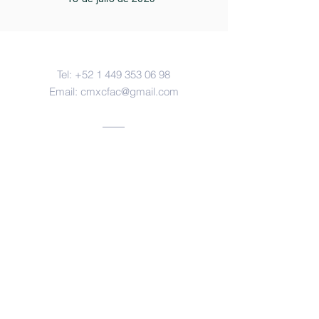
Contacto
Tel:
+52 1 449 353 06 98
Email:
cmxcfac@gmail.com
Oficinas
Aguascalientes, ags.
https://www.facebook.com/forensesm
x