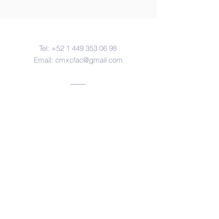
Contacto
Tel:
+52 1 449 353 06 98
Email:
cmxcfac@gmail.com
Oficinas
Aguascalientes, ags.
https://www.facebook.com/forensesm
x