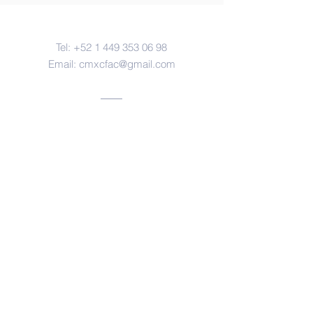
Contacto
Tel:
+52 1 449 353 06 98
Email:
cmxcfac@gmail.com
Oficinas
Aguascalientes, ags.
https://www.facebook.com/forensesm
x