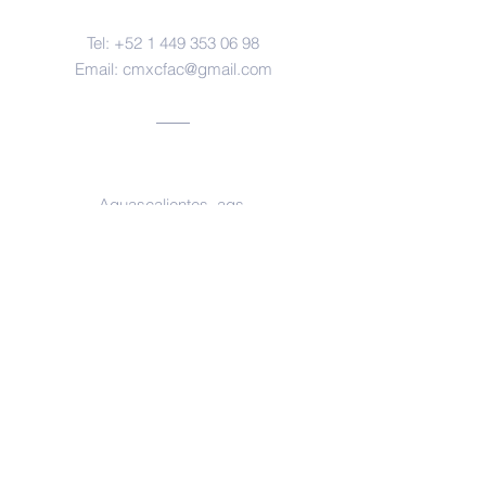
Tel:
+52 1 449 353 06 98
Email:
cmxcfac@gmail.com
Oficinas
Aguascalientes, ags.
https://www.facebook.com/forensesm
x