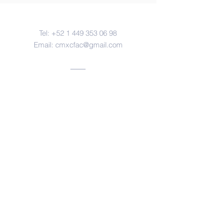
Contacto
Tel:
+52 1 449 353 06 98
Email:
cmxcfac@gmail.com
Oficinas
Aguascalientes, ags.
https://www.facebook.com/forensesm
x