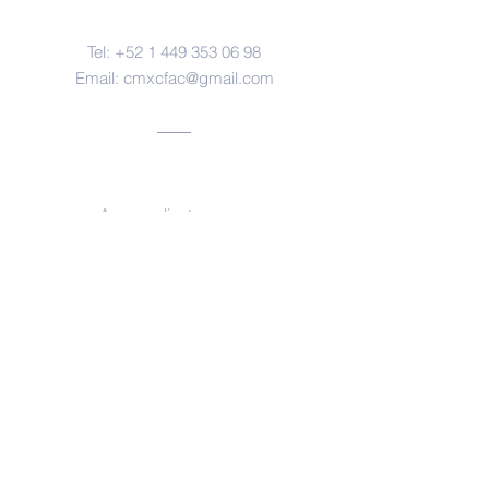
Contacto
Tel:
+52 1 449 353 06 98
Email:
cmxcfac@gmail.com
Oficinas
Aguascalientes, ags.
https://www.facebook.com/forensesm
x