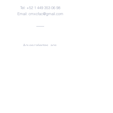
Tel:
+52 1 449 353 06 98
Email:
cmxcfac@gmail.com
Oficinas
Aguascalientes, ags.
https://www.facebook.com/forensesm
x