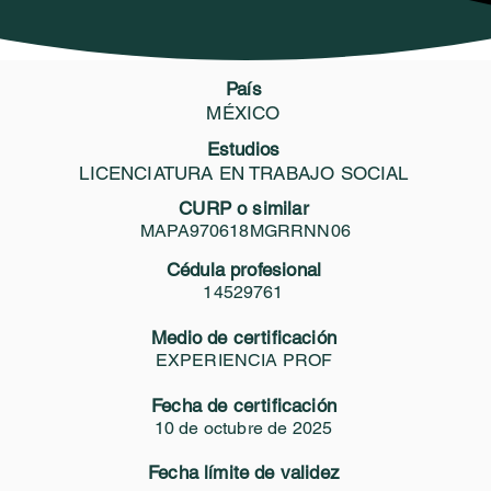
 Profesionales
Certificate
Servicios GEO
Biblioteca Vi
País
CMCFCE251032
MÉXICO
c. Ana Karent Martínez Pin
Estudios
LICENCIATURA EN TRABAJO SOCIAL
CURP o similar
Compartir
MAPA970618MGRRNN06
Área de certificación profesional
Cédula profesional
14529761
TÉCNICO DISECTOR FORENSE
Medio de certificación
EXPERIENCIA PROF
Fecha de certificación
10 de octubre de 2025
Fecha límite de validez