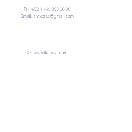
Tel:
+52 1 449 353 06 98
Email:
cmxcfac@gmail.com
Oficinas
Aguascalientes, ags.
https://www.facebook.com/forensesm
x