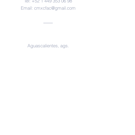
Tel:
+52 1 449 353 06 98
Email:
cmxcfac@gmail.com
Oficinas
Aguascalientes, ags.
https://www.facebook.com/forensesm
x