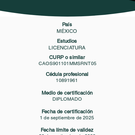
 Profesionales
Certificate
Servicios GEO
Biblioteca Vi
País
CMCFDP2509012
MÉXICO
NY PAOLA CARMONA ON
Estudios
LICENCIATURA
CURP o similar
Compartir
CAOS901101MMSRNT05
Área de certificación profesional
Cédula profesional
10891961
PROTOCOLO DE ESTAMBUL
Medio de certificación
DIPLOMADO
Fecha de certificación
1 de septiembre de 2025
Fecha límite de validez