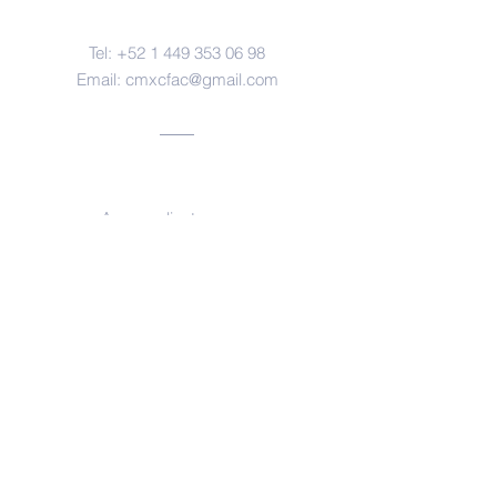
Contacto
Tel:
+52 1 449 353 06 98
Email:
cmxcfac@gmail.com
Oficinas
Aguascalientes, ags.
https://www.facebook.com/forensesm
x