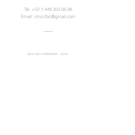
Tel:
+52 1 449 353 06 98
Email:
cmxcfac@gmail.com
Oficinas
Aguascalientes, ags.
https://www.facebook.com/forensesm
x