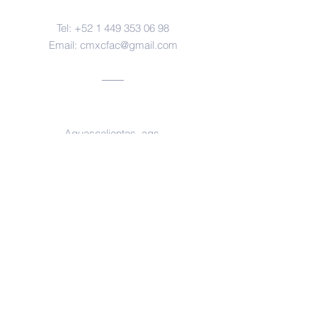
Tel:
+52 1 449 353 06 98
Email:
cmxcfac@gmail.com
Oficinas
Aguascalientes, ags.
https://www.facebook.com/forensesm
x