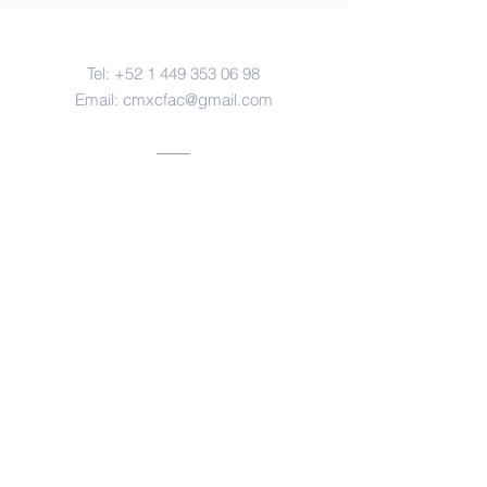
Contacto
Tel:
+52 1 449 353 06 98
Email:
cmxcfac@gmail.com
Oficinas
Aguascalientes, ags.
https://www.facebook.com/forensesm
x