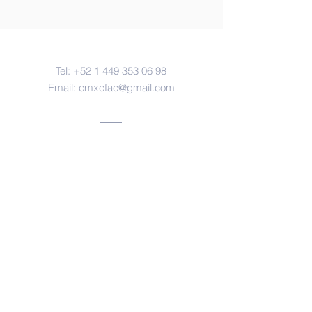
Contacto
Tel:
+52 1 449 353 06 98
Email:
cmxcfac@gmail.com
Oficinas
Aguascalientes, ags.
https://www.facebook.com/forensesm
x