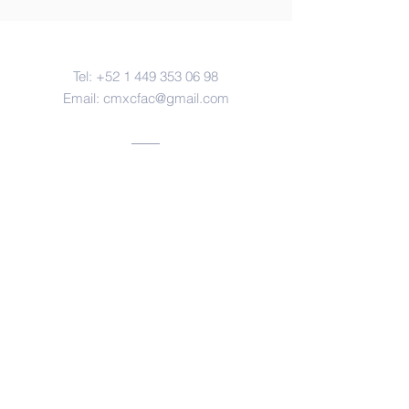
Contacto
Tel:
+52 1 449 353 06 98
Email:
cmxcfac@gmail.com
Oficinas
Aguascalientes, ags.
https://www.facebook.com/forensesm
x