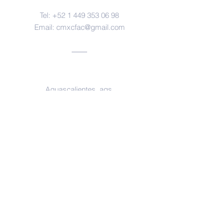
Tel:
+52 1 449 353 06 98
Email:
cmxcfac@gmail.com
Oficinas
Aguascalientes, ags.
https://www.facebook.com/forensesm
x