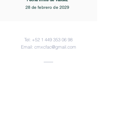
28 de febrero de 2029
Contacto
Tel:
+52 1 449 353 06 98
Email:
cmxcfac@gmail.com
Oficinas
Aguascalientes, ags.
https://www.facebook.com/forensesm
x