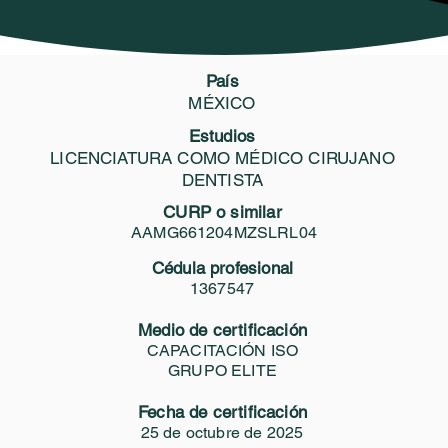
 Profesionales
Certificate
Servicios GEO
Biblioteca Vi
País
CMXCFISO251001
MÉXICO
. Gloria Martha Alvarez Mo
Estudios
LICENCIATURA COMO MÉDICO CIRUJANO
DENTISTA
Compartir
Área de certificación profesional
CURP o similar
AAMG661204MZSLRL04
Cédula profesional
Odontología Forense
1367547
Medio de certificación
CAPACITACIÓN ISO
GRUPO ELITE
Fecha de certificación
25 de octubre de 2025