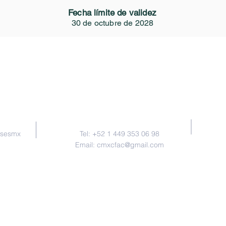
Fecha límite de validez
30 de octubre de 2028
Contacto
nsesmx
Tel: +52 1 449 353 06 98
Email:
cmxcfac@gmail.com