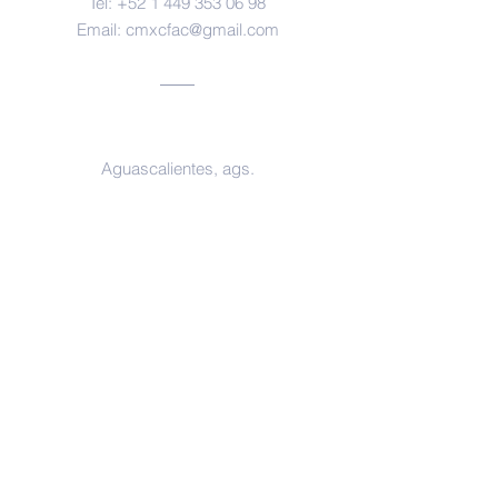
Tel:
+52 1 449 353 06 98
Email:
cmxcfac@gmail.com
Oficinas
Aguascalientes, ags.
https://www.facebook.com/forensesm
x