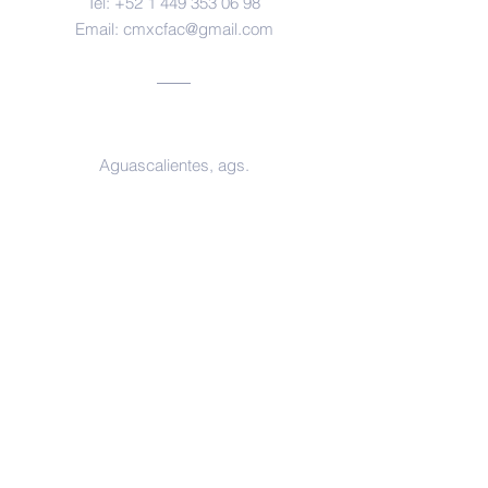
Tel:
+52 1 449 353 06 98
Email:
cmxcfac@gmail.com
Oficinas
Aguascalientes, ags.
https://www.facebook.com/forensesm
x