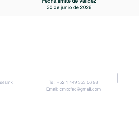
Fecha límite de validez
30 de junio de 2028
Contacto
nsesmx
Tel: +52 1 449 353 06 98
Email:
cmxcfac@gmail.com