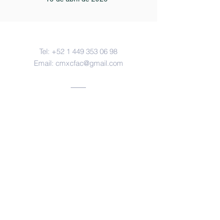
Contacto
Tel:
+52 1 449 353 06 98
Email:
cmxcfac@gmail.com
Oficinas
Aguascalientes, ags.
https://www.facebook.com/forensesm
x