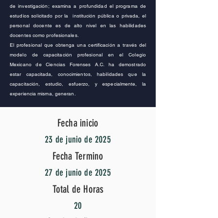
de investigación; examina a profundidad el programa de
estudios solicitado por la institución pública o privada, el
personal docente es de alto nivel en las habilidades
docentes como profesionales.
El profesional que obtenga una certificación a través del
modelo de capacitación profesional en el Colegio
Mexicano de Ciencias Forenses A.C.
ha
demostrado
estar
capacitada
, conocimientos, habilidades que la
capacitación, estudio, esfuerzo, y especialmente, la
experiencia misma, generan.
Fecha inicio
23 de junio de 2025
Fecha Termino
27 de junio de 2025
Total de Horas
20