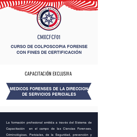
CMXCFCF01
CURSO DE COLPOSCOPIA FORENSE
CON FINES DE CERTIFICACIÓN
CAPACITACIÓN EXCLUSIVA
MEDICOS FORENSES DE LA DIRECCION
DE SERVICIOS PERICIALES
La
formación
profesional emitida a través del Sistema de
Capacitación en el campo de las Ciencias Forenses,
Criminológicas, Periciales, de la Seguridad,
prevención
y