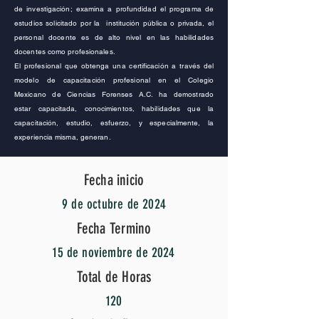
de investigación; examina a profundidad el programa de
estudios solicitado por la institución pública o privada, el
personal docente es de alto nivel en las habilidades
docentes como profesionales.
El profesional que obtenga una certificación a través del
modelo de capacitación profesional en el Colegio
Mexicano de Ciencias Forenses A.C.
ha
demostrado
estar
capacitada
, conocimientos, habilidades que la
capacitación, estudio, esfuerzo, y especialmente, la
experiencia misma, generan.
Fecha inicio
9 de octubre de 2024
Fecha Termino
15 de noviembre de 2024
Total de Horas
120