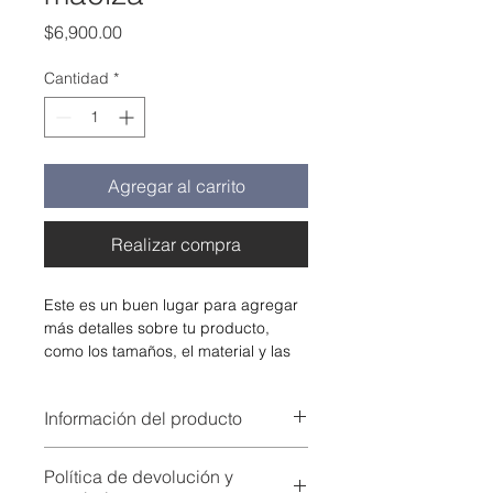
Precio
$6,900.00
Cantidad
*
Agregar al carrito
Realizar compra
Este es un buen lugar para agregar 
más detalles sobre tu producto, 
como los tamaños, el material y las 
instrucciones de cuidado o de 
limpieza.
Información del producto
Este es un buen lugar para agregar 
Política de devolución y
más información sobre tu producto, 